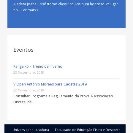
A atleta Joana Crisóstomo classificou-se num honroso 7º lugar
no …
Ler mais »
Eventos
Kangeiko – Treino de Inverno
25 Dezembro, 2018
V Open António Moraes para Cadetes 2019
22 Novembro, 2018
Consultar Programa e Regulamento da Prova A Associação
Distrital de …
Universidade Lusófona
Faculdade de Educação Física e Desporto