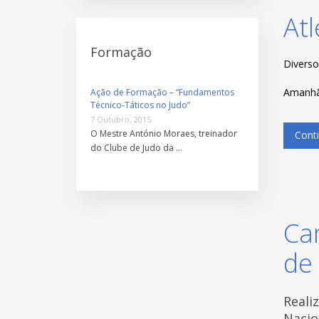
At
Formação
Diverso
Amanhã 
Ação de Formação – “Fundamentos
Técnico-Táticos no Judo”
7 Outubro, 2015
O Mestre António Moraes, treinador
Conti
do Clube de Judo da …
Ca
de
Reali
Nacio