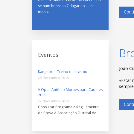
se num honroso 7º lugar no …
Ler
Conti
mais »
Br
Eventos
João Cr
Kangeiko – Treino de Inverno
25 Dezembro, 2018
«Estar 
sempre 
V Open António Moraes para Cadetes
2019
22 Novembro, 2018
Conti
Consultar Programa e Regulamento
da Prova A Associação Distrital de …