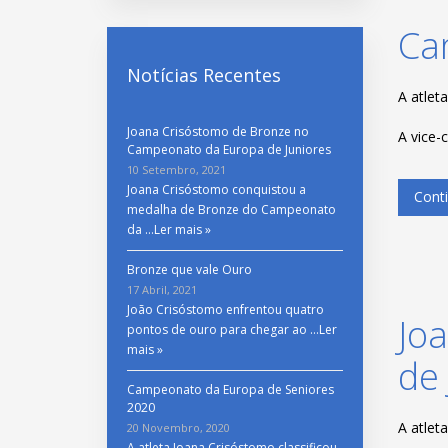
Ca
Notícias Recentes
A atlet
Joana Crisóstomo de Bronze no
A vice-
Campeonato da Europa de Juniores
10 Setembro, 2021
Joana Crisóstomo conquistou a
Conti
medalha de Bronze do Campeonato
da …
Ler mais »
Bronze que vale Ouro
17 Abril, 2021
João Crisóstomo enfrentou quatro
Jo
pontos de ouro para chegar ao …
Ler
mais »
de 
Campeonato da Europa de Seniores
2020
A atlet
20 Novembro, 2020
A atleta Joana Crisóstomo classificou-