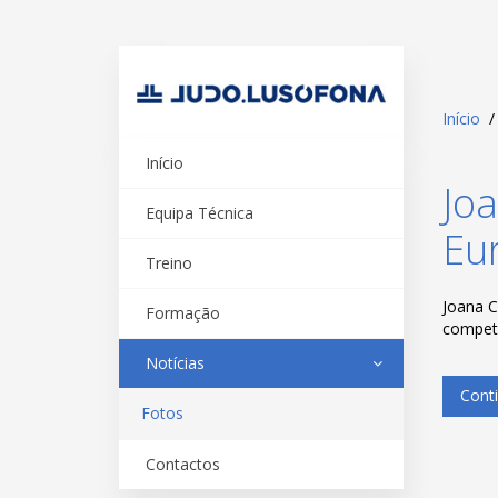
Início
Início
Jo
Equipa Técnica
Eu
Treino
Joana C
Formação
compet
Notícias
Conti
Fotos
Contactos