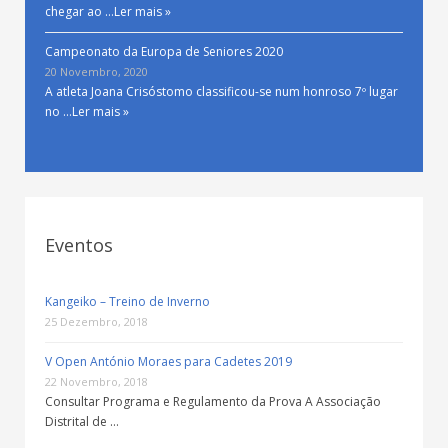
chegar ao …
Ler mais »
Campeonato da Europa de Seniores 2020
20 Novembro, 2020
A atleta Joana Crisóstomo classificou-se num honroso 7º lugar
no …
Ler mais »
Eventos
Kangeiko – Treino de Inverno
25 Dezembro, 2018
V Open António Moraes para Cadetes 2019
22 Novembro, 2018
Consultar Programa e Regulamento da Prova A Associação
Distrital de …